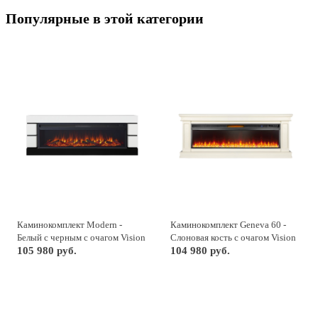
Популярные в этой категории
Каминокомплект Modern -
Каминокомплект Geneva 60 -
Белый с черным с очагом Vision
Слоновая кость с очагом Vision
60 LOG LED
105 980 руб.
60 LED
104 980 руб.