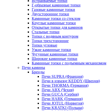
Встраиваемые топки
Г-образные каминные топки
Газовые каминные топки
Двухсторонние топки
Каминные топки со стеклом
Круглые каминные топки
Открытые топки для каминов
Стальные топки
Топки с водяным контуром
Топки трехсторонние
Топки угловые
Узкие каминные топки
Чугунные каминные топки
Широкие каминные топки
Каминные топки с подъемным механизмом
Печи камины
Бренды
Печи SUPRA (Франция)
Печи в изразце KEDDY (Швеция)
Печи THORMA (Германия)
Печи ABX (Чехия)
Печи GUCA (Сербия)
Печи HARK (Германия)
Печи JOTUL (Норвегия)
Печи KRATKI (Польша)