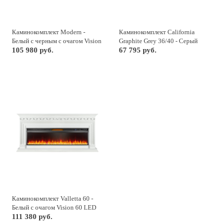
Каминокомплект Modern -
Каминокомплект California
Белый с черным с очагом Vision
Graphite Grey 36/40 - Серый
60 LOG LED
105 980 руб.
графит (Высота 855 см) с
67 795 руб.
очагом Crystal 40 RF
Каминокомплект Valletta 60 -
Белый с очагом Vision 60 LED
111 380 руб.