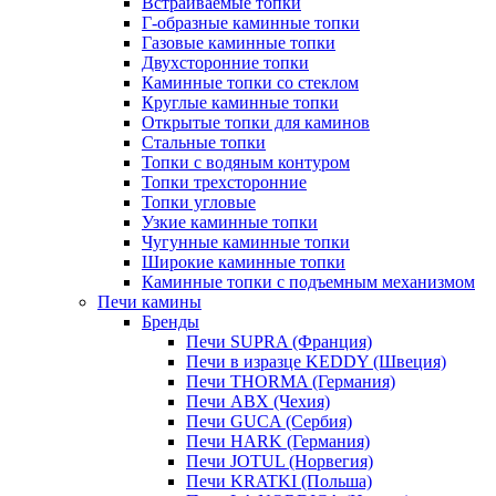
Встраиваемые топки
Г-образные каминные топки
Газовые каминные топки
Двухсторонние топки
Каминные топки со стеклом
Круглые каминные топки
Открытые топки для каминов
Стальные топки
Топки с водяным контуром
Топки трехсторонние
Топки угловые
Узкие каминные топки
Чугунные каминные топки
Широкие каминные топки
Каминные топки с подъемным механизмом
Печи камины
Бренды
Печи SUPRA (Франция)
Печи в изразце KEDDY (Швеция)
Печи THORMA (Германия)
Печи ABX (Чехия)
Печи GUCA (Сербия)
Печи HARK (Германия)
Печи JOTUL (Норвегия)
Печи KRATKI (Польша)