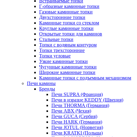
Встраиваемые топки
Г-образные каминные топки
Газовые каминные топки
Двухсторонние топки
Каминные топки со стеклом
Круглые каминные топки
Открытые топки для каминов
Стальные топки
Топки с водяным контуром
Топки трехсторонние
Топки угловые
Узкие каминные топки
Чугунные каминные топки
Широкие каминные топки
Каминные топки с подъемным механизмом
Печи камины
Бренды
Печи SUPRA (Франция)
Печи в изразце KEDDY (Швеция)
Печи THORMA (Германия)
Печи ABX (Чехия)
Печи GUCA (Сербия)
Печи HARK (Германия)
Печи JOTUL (Норвегия)
Печи KRATKI (Польша)