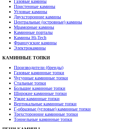
Газовые камины
Пристенные камины
Угловые камины
Двухсторонние камины
Центральные (островные) камины
Мраморные камины
Каминные порталы
Камины Hi-Tech
Французские камины
Электрокамины
КАМИННЫЕ ТОПКИ
Производители (бренды)
Газовые каминные топки
Чугунные каминные топки
Стальные топки
Большие каминные топки
Широкие каминные топки
Узкие каминные топки
Вертикальные каминные топки
Г-образные (угловые) каминные топки
Трехсторонние каминные топки
Тоннельные каминные топки