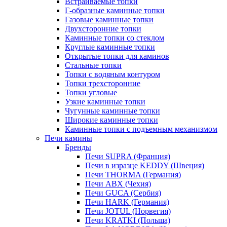
Встраиваемые топки
Г-образные каминные топки
Газовые каминные топки
Двухсторонние топки
Каминные топки со стеклом
Круглые каминные топки
Открытые топки для каминов
Стальные топки
Топки с водяным контуром
Топки трехсторонние
Топки угловые
Узкие каминные топки
Чугунные каминные топки
Широкие каминные топки
Каминные топки с подъемным механизмом
Печи камины
Бренды
Печи SUPRA (Франция)
Печи в изразце KEDDY (Швеция)
Печи THORMA (Германия)
Печи ABX (Чехия)
Печи GUCA (Сербия)
Печи HARK (Германия)
Печи JOTUL (Норвегия)
Печи KRATKI (Польша)