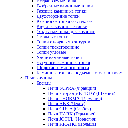
Встраиваемые топки
Г-образные каминные топки
Газовые каминные топки
Двухсторонние топки
Каминные топки со стеклом
Круглые каминные топки
Открытые топки для каминов
Стальные топки
Топки с водяным контуром
Топки трехсторонние
Топки угловые
Узкие каминные топки
Чугунные каминные топки
Широкие каминные топки
Каминные топки с подъемным механизмом
Печи камины
Бренды
Печи SUPRA (Франция)
Печи в изразце KEDDY (Швеция)
Печи THORMA (Германия)
Печи ABX (Чехия)
Печи GUCA (Сербия)
Печи HARK (Германия)
Печи JOTUL (Норвегия)
Печи KRATKI (Польша)