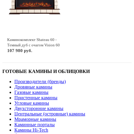
Каминокомплект Shateau 60 -
Темный дуб с очагом Vision 60
LOG LED
107 980 руб.
ГОТОВЫЕ КАМИНЫ И ОБЛИЦОВКИ
Производители (бренды)
Дровяные камины
Газовые камины
Пристенные камины
Угловые камины
Двухсторонние камины
Центральные (островные) камины
Мраморные камины
Каминные порталы
Камины Hi-Tech