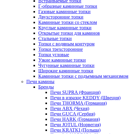
Встраиваемые топки
Г-образные каминные топки
Газовые каминные топки
Двухсторонние топки
Каминные топки со стеклом
Круглые каминные топки
Открытые топки для каминов
Стальные топки
Топки с водяным контуром
Топки трехсторонние
Топки угловые
Узкие каминные топки
Чугунные каминные топки
Широкие каминные топки
Каминные топки с подъемным механизмом
Печи камины
Бренды
Печи SUPRA (Франция)
Печи в изразце KEDDY (Швеция)
Печи THORMA (Германия)
Печи ABX (Чехия)
Печи GUCA (Сербия)
Печи HARK (Германия)
Печи JOTUL (Норвегия)
Печи KRATKI (Польша)