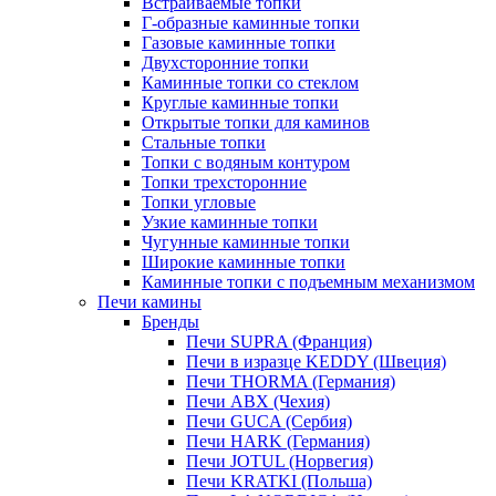
Встраиваемые топки
Г-образные каминные топки
Газовые каминные топки
Двухсторонние топки
Каминные топки со стеклом
Круглые каминные топки
Открытые топки для каминов
Стальные топки
Топки с водяным контуром
Топки трехсторонние
Топки угловые
Узкие каминные топки
Чугунные каминные топки
Широкие каминные топки
Каминные топки с подъемным механизмом
Печи камины
Бренды
Печи SUPRA (Франция)
Печи в изразце KEDDY (Швеция)
Печи THORMA (Германия)
Печи ABX (Чехия)
Печи GUCA (Сербия)
Печи HARK (Германия)
Печи JOTUL (Норвегия)
Печи KRATKI (Польша)