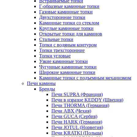
Встраиваемые топки
Г-образные каминные топки
Газовые каминные топки
Двухсторонние топки
Каминные топки со стеклом
Круглые каминные топки
Открытые топки для каминов
Стальные топки
Топки с водяным контуром
Топки трехсторонние
Топки угловые
Узкие каминные топки
Чугунные каминные топки
Широкие каминные топки
Каминные топки с подъемным механизмом
Печи камины
Бренды
Печи SUPRA (Франция)
Печи в изразце KEDDY (Швеция)
Печи THORMA (Германия)
Печи ABX (Чехия)
Печи GUCA (Сербия)
Печи HARK (Германия)
Печи JOTUL (Норвегия)
Печи KRATKI (Польша)