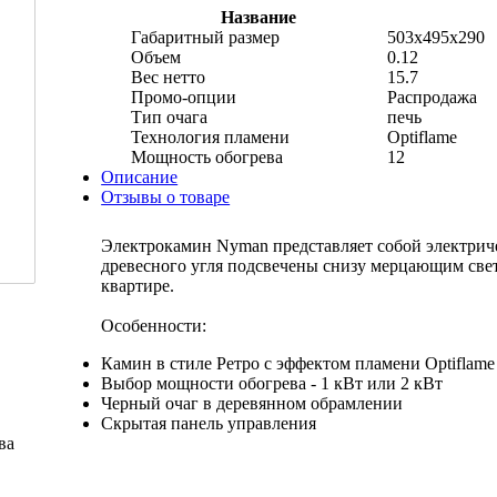
Название
Габаритный размер
503x495x290
Объем
0.12
Вес нетто
15.7
Промо-опции
Распродажа
Тип очага
печь
Технология пламени
Optiflame
Мощность обогрева
12
Описание
Отзывы о товаре
Электрокамин Nyman представляет собой электрич
древесного угля подсвечены снизу мерцающим свет
квартире.
Особенности:
Камин в стиле Ретро с эффектом пламени Optiflame
Выбор мощности обогрева - 1 кВт или 2 кВт
Черный очаг в деревянном обрамлении
Скрытая панель управления
ва