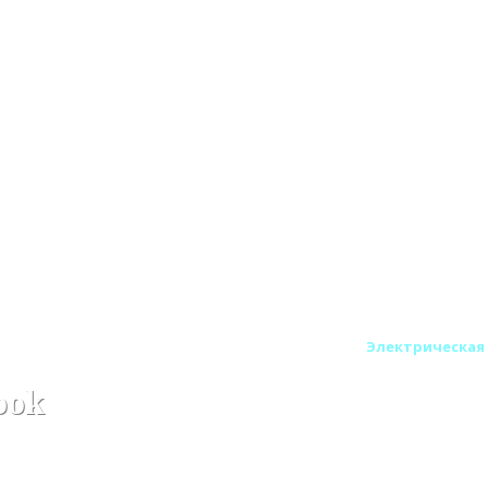
аминов
Печи Dimplex для электрокаминов
Электрическая 
ook