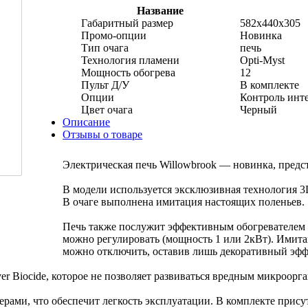
Название
Габаритный размер
582x440x305
Промо-опции
Новинка
Тип очага
печь
Технология пламени
Opti-Myst
Мощность обогрева
12
Пульт Д/У
В комплекте
Опции
Контроль инт
Цвет очага
Черный
Описание
Отзывы о товаре
Электрическая печь Willowbrook — новинка, предс
В модели используется эксклюзивная технология 3D
В очаге выполнена имитация настоящих поленьев.
Печь также послужит эффективным обогревателем д
можно регулировать (мощность 1 или 2кВт). Имита
можно отключить, оставив лишь декоративный эфф
r Biocide, которое не позволяет развиваться вредным микроорг
рами, что обеспечит легкость эксплуатации. В комплекте присут