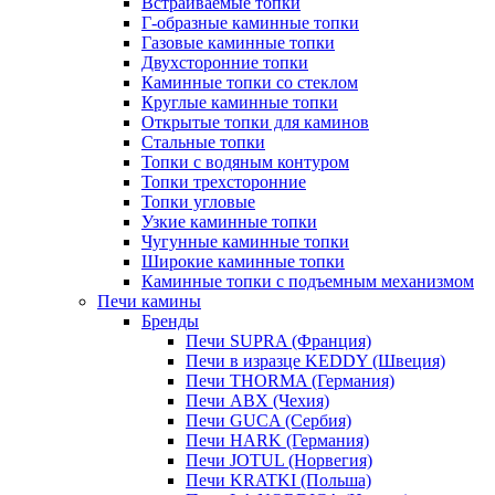
Встраиваемые топки
Г-образные каминные топки
Газовые каминные топки
Двухсторонние топки
Каминные топки со стеклом
Круглые каминные топки
Открытые топки для каминов
Стальные топки
Топки с водяным контуром
Топки трехсторонние
Топки угловые
Узкие каминные топки
Чугунные каминные топки
Широкие каминные топки
Каминные топки с подъемным механизмом
Печи камины
Бренды
Печи SUPRA (Франция)
Печи в изразце KEDDY (Швеция)
Печи THORMA (Германия)
Печи ABX (Чехия)
Печи GUCA (Сербия)
Печи HARK (Германия)
Печи JOTUL (Норвегия)
Печи KRATKI (Польша)