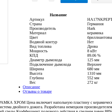
Название
Артикул
HA17NKPEPT
Страна
Германия
Производитель
Hark
Материал
керамика
Цвет
бриллиантовы
Водяной контур
Нет
Вид топлива
Дрова
Мощность
8 кВт
КПД
89.06 %
Диаметр дымохода
125 мм
Подключение дымохода
Верхнее
Ширина
680 мм
Высота
1310 мм
Глубина
552 мм
Вес
272 кг
Описание
Отзывы о товаре
ХРОМ Цена включает напольную пластину с керамической вста
о, система двойного дожига. Разработана немецким производит
ей среды Коэффициент полезного действия в среднем равен 88%