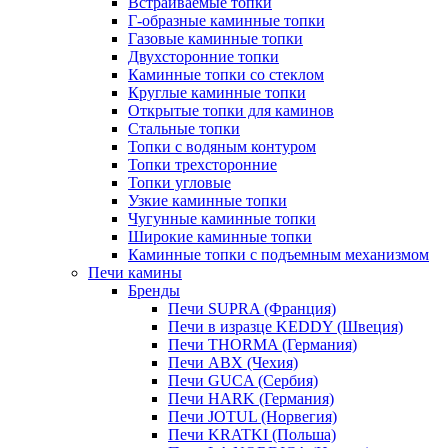
Встраиваемые топки
Г-образные каминные топки
Газовые каминные топки
Двухсторонние топки
Каминные топки со стеклом
Круглые каминные топки
Открытые топки для каминов
Стальные топки
Топки с водяным контуром
Топки трехсторонние
Топки угловые
Узкие каминные топки
Чугунные каминные топки
Широкие каминные топки
Каминные топки с подъемным механизмом
Печи камины
Бренды
Печи SUPRA (Франция)
Печи в изразце KEDDY (Швеция)
Печи THORMA (Германия)
Печи ABX (Чехия)
Печи GUCA (Сербия)
Печи HARK (Германия)
Печи JOTUL (Норвегия)
Печи KRATKI (Польша)