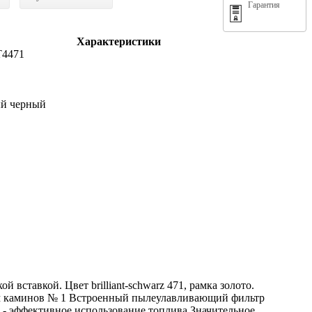
Гарантия
Характеристики
4471
й черный
вкой. Цвет brilliant-schwarz 471, рамка золото.
елем каминов № 1 Встроенный пылеулавливающий фильтр
 - эффективное использование топлива Значительное