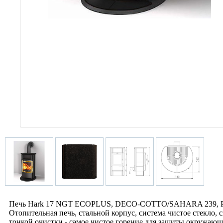
Печь Hark 17 NGT ECOPLUS, DECO-COTTO/SAHARA 239, РАМКА 
Отопительная печь, стальной корпус, система чистое стекл
тонкой очистки - самое чистое горение для защиты окружающ