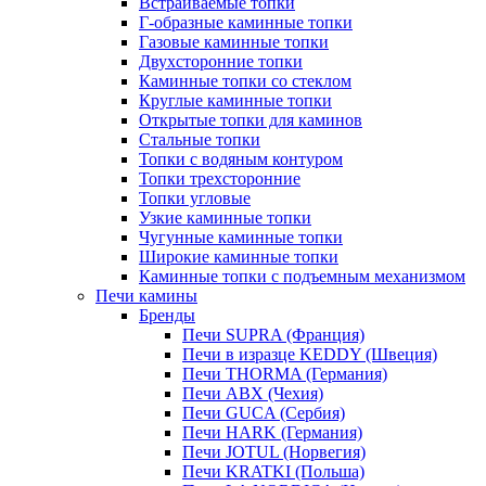
Встраиваемые топки
Г-образные каминные топки
Газовые каминные топки
Двухсторонние топки
Каминные топки со стеклом
Круглые каминные топки
Открытые топки для каминов
Стальные топки
Топки с водяным контуром
Топки трехсторонние
Топки угловые
Узкие каминные топки
Чугунные каминные топки
Широкие каминные топки
Каминные топки с подъемным механизмом
Печи камины
Бренды
Печи SUPRA (Франция)
Печи в изразце KEDDY (Швеция)
Печи THORMA (Германия)
Печи ABX (Чехия)
Печи GUCA (Сербия)
Печи HARK (Германия)
Печи JOTUL (Норвегия)
Печи KRATKI (Польша)