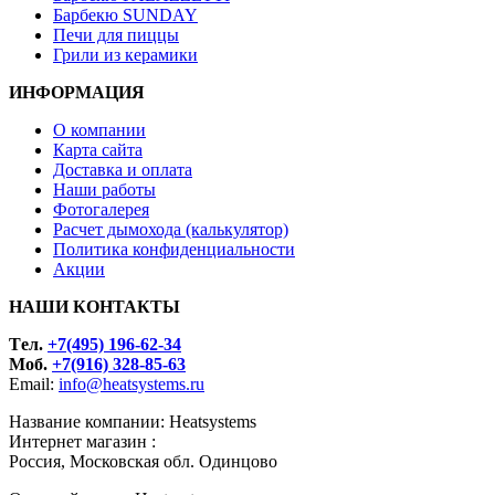
Барбекю SUNDAY
Печи для пиццы
Грили из керамики
ИНФОРМАЦИЯ
О компании
Карта сайта
Доставка и оплата
Наши работы
Фотогалерея
Расчет дымохода (калькулятор)
Политика конфиденциальности
Акции
НАШИ КОНТАКТЫ
Tел.
+7(495) 196-62-34
Моб.
+7(916) 328-85-63
Email:
info@heatsystems.ru
Название компании: Heatsystems
Интернет магазин :
Россия, Московская обл. Одинцово