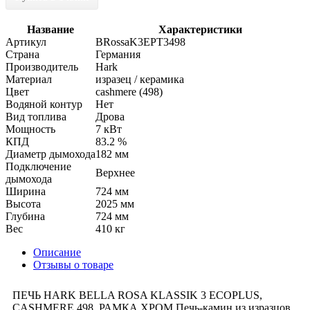
Название
Характеристики
Артикул
BRossaK3EPT3498
Страна
Германия
Производитель
Hark
Материал
изразец / керамика
Цвет
cashmere (498)
Водяной контур
Нет
Вид топлива
Дрова
Мощность
7 кВт
КПД
83.2 %
Диаметр дымохода
182 мм
Подключение
Верхнее
дымохода
Ширина
724 мм
Высота
2025 мм
Глубина
724 мм
Вес
410 кг
Описание
Отзывы о товаре
ПЕЧЬ HARK BELLA ROSA KLASSIK 3 ECOPLUS,
CASHMERE 498, РАМКА ХРОМ Печь-камин из изразцов