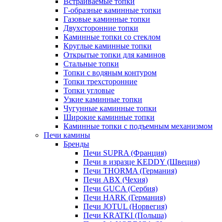
Встраиваемые топки
Г-образные каминные топки
Газовые каминные топки
Двухсторонние топки
Каминные топки со стеклом
Круглые каминные топки
Открытые топки для каминов
Стальные топки
Топки с водяным контуром
Топки трехсторонние
Топки угловые
Узкие каминные топки
Чугунные каминные топки
Широкие каминные топки
Каминные топки с подъемным механизмом
Печи камины
Бренды
Печи SUPRA (Франция)
Печи в изразце KEDDY (Швеция)
Печи THORMA (Германия)
Печи ABX (Чехия)
Печи GUCA (Сербия)
Печи HARK (Германия)
Печи JOTUL (Норвегия)
Печи KRATKI (Польша)