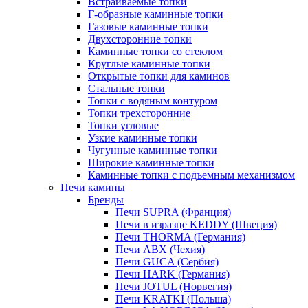
Встраиваемые топки
Г-образные каминные топки
Газовые каминные топки
Двухсторонние топки
Каминные топки со стеклом
Круглые каминные топки
Открытые топки для каминов
Стальные топки
Топки с водяным контуром
Топки трехсторонние
Топки угловые
Узкие каминные топки
Чугунные каминные топки
Широкие каминные топки
Каминные топки с подъемным механизмом
Печи камины
Бренды
Печи SUPRA (Франция)
Печи в изразце KEDDY (Швеция)
Печи THORMA (Германия)
Печи ABX (Чехия)
Печи GUCA (Сербия)
Печи HARK (Германия)
Печи JOTUL (Норвегия)
Печи KRATKI (Польша)