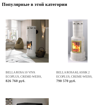
Популярные в этой категории
BELLA ROSA 10 VIVA
BELLA ROSA KLASSIK 2
ECOPLUS, CREME-WEISS,
ECOPLUS, CREME-WEISS,
РАМКА ХРОМ, ВЕРХ.ПОДКЛ.
826 760 руб.
РАМКА ЗОЛОТО
790 570 руб.