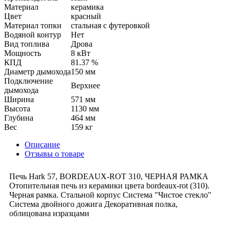
Материал
керамика
Цвет
красный
Материал топки
стальная с футеровкой
Водяной контур
Нет
Вид топлива
Дрова
Мощность
8 кВт
КПД
81.37 %
Диаметр дымохода
150 мм
Подключение
Верхнее
дымохода
Ширина
571 мм
Высота
1130 мм
Глубина
464 мм
Вес
159 кг
Описание
Отзывы о товаре
Печь Hark 57, BORDEAUX-ROT 310, ЧЕРНАЯ РАМКА
Отопительная печь из керамики цвета bordeaux-rot (310).
Черная рамка. Стальной корпус Система "Чистое стекло"
Система двойного дожига Декоративная полка,
облицована изразцами