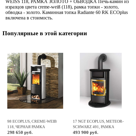
WEISS 118, РАМКА ЗОЛОТО + ОБВОДКА Печь-камин из
изразцов цвета creme-weiß (118), рамка топки - золото,
обводка - золото. Каминная топка Radiante 60 RK ECOplus
включена в стоимость.
Популярные в этой категории
98 ECOPLUS, CREME-WEIB
17 NGT ECOPLUS, METEOR-
118, ЧЕРНАЯ РАМКА
SCHWARZ 491, РАМКА
298 650 руб.
ЗОЛОТО
493 900 руб.