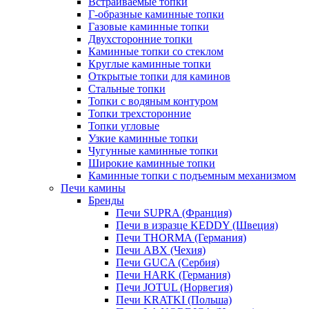
Встраиваемые топки
Г-образные каминные топки
Газовые каминные топки
Двухсторонние топки
Каминные топки со стеклом
Круглые каминные топки
Открытые топки для каминов
Стальные топки
Топки с водяным контуром
Топки трехсторонние
Топки угловые
Узкие каминные топки
Чугунные каминные топки
Широкие каминные топки
Каминные топки с подъемным механизмом
Печи камины
Бренды
Печи SUPRA (Франция)
Печи в изразце KEDDY (Швеция)
Печи THORMA (Германия)
Печи ABX (Чехия)
Печи GUCA (Сербия)
Печи HARK (Германия)
Печи JOTUL (Норвегия)
Печи KRATKI (Польша)