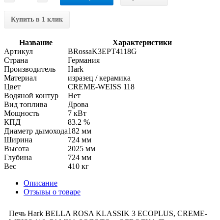
Купить в 1 клик
Название
Характеристики
Артикул
BRossaK3EPT4118G
Страна
Германия
Производитель
Hark
Материал
изразец / керамика
Цвет
CREME-WEISS 118
Водяной контур
Нет
Вид топлива
Дрова
Мощность
7 кВт
КПД
83.2 %
Диаметр дымохода
182 мм
Ширина
724 мм
Высота
2025 мм
Глубина
724 мм
Вес
410 кг
Описание
Отзывы о товаре
Печь Hark BELLA ROSA KLASSIK 3 ECOPLUS, CREME-