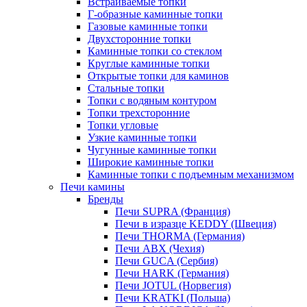
Встраиваемые топки
Г-образные каминные топки
Газовые каминные топки
Двухсторонние топки
Каминные топки со стеклом
Круглые каминные топки
Открытые топки для каминов
Стальные топки
Топки с водяным контуром
Топки трехсторонние
Топки угловые
Узкие каминные топки
Чугунные каминные топки
Широкие каминные топки
Каминные топки с подъемным механизмом
Печи камины
Бренды
Печи SUPRA (Франция)
Печи в изразце KEDDY (Швеция)
Печи THORMA (Германия)
Печи ABX (Чехия)
Печи GUCA (Сербия)
Печи HARK (Германия)
Печи JOTUL (Норвегия)
Печи KRATKI (Польша)