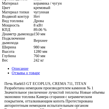
Материал
керамика / чугун
Цвет
кремовый
Материал топки
чугунная
Водяной контур
Нет
Вид топлива
Дрова
Мощность
8 кВт
КПД
89.06 %
Диаметр дымохода
150 мм
Подключение
Верхнее
дымохода
Ширина
980 мм
Высота
1280 мм
Глубина
760 мм
Вес
242 кг
Описание
Отзывы о товаре
Печь Hark63 GT ECOPLUS, CREMA 711, TITAN
Разработана немецким производителем каминов № 1
Значительное увеличение лучистой теплоты Новые объемы
экономии топлива Камера сгорания с керамическим
покрытием, отталкивающим копоть Протестирована
авторитетным немецким испытательным органом