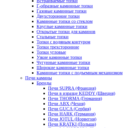
Встраиваемые топки
Г-образные каминные топки
Газовые каминные топки
Двухсторонние топки
Каминные топки со стеклом
Круглые каминные топки
Открытые топки для каминов
Стальные топки
Топки с водяным контуром
Топки трехсторонние
Топки угловые
Узкие каминные топки
Чугунные каминные топки
Широкие каминные топки
Каминные топки с подъемным механизмом
Печи камины
Бренды
Печи SUPRA (Франция)
Печи в изразце KEDDY (Швеция)
Печи THORMA (Германия)
Печи ABX (Чехия)
Печи GUCA (Сербия)
Печи HARK (Германия)
Печи JOTUL (Норвегия)
Печи KRATKI (Польша)