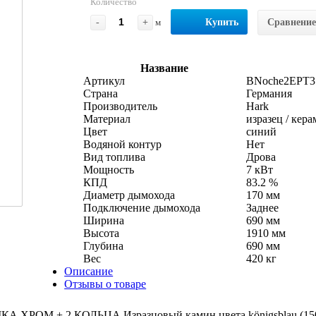
Количество
-
+
м
Купить
Сравнение
Название
Артикул
BNoche2EPT3
Страна
Германия
Производитель
Hark
Материал
изразец / кер
Цвет
синий
Водяной контур
Нет
Вид топлива
Дрова
Мощность
7 кВт
КПД
83.2 %
Диаметр дымохода
170 мм
Подключение дымохода
Заднее
Ширина
690 мм
Высота
1910 мм
Глубина
690 мм
Вес
420 кг
Описание
Отзывы о товаре
РОМ + 2 КОЛЬЦА Изразцовый камин цвета königsblau (150),