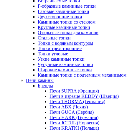
Встраиваемые топки
Г-образные каминные топки
Газовые каминные топки
Двухсторонние топки
Каминные топки со стеклом
Круглые каминные топки
Открытые топки для каминов
Стальные топки
Топки с водяным контуром
Топки трехсторонние
Топки угловые
Узкие каминные топки
Чугунные каминные топки
Широкие каминные топки
Каминные топки с подъемным механизмом
Печи камины
Бренды
Печи SUPRA (Франция)
Печи в изразце KEDDY (Швеция)
Печи THORMA (Германия)
Печи ABX (Чехия)
Печи GUCA (Сербия)
Печи HARK (Германия)
Печи JOTUL (Норвегия)
Печи KRATKI (Польша)