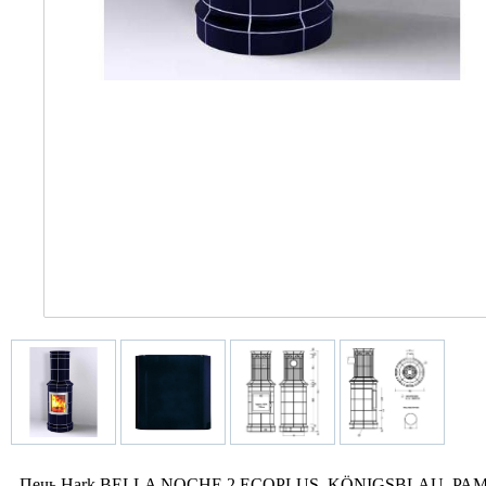
Печь Hark BELLA NOCHE 2 ECOPLUS, KÖNIGSBLAU, РАМКА Х