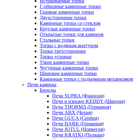
Встраиваемые топки
Г-образные каминные топки
Газовые каминные топки
Двухсторонние топки
Каминные топки со стеклом
Круглые каминные топки
Открытые топки для каминов
Стальные топки
Топки с водяным контуром
Топки трехсторонние
Топки угловые
Узкие каминные топки
Чугунные каминные топки
Широкие каминные топки
Каминные топки с подъемным механизмом
Печи камины
Бренды
Печи SUPRA (Франция)
Печи в изразце KEDDY (Швеция)
Печи THORMA (Германия)
Печи ABX (Чехия)
Печи GUCA (Сербия)
Печи HARK (Германия)
Печи JOTUL (Норвегия)
Печи KRATKI (Польша)