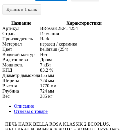
Купить в 1 клик
Название
Характеристики
Артикул
BRossaK2EPT4254
Страна
Германия
Производитель
Hark
Материал
изразец / керамика
Цвет
hellbraun (254)
Водяной контур
Нет
Вид топлива
Дрова
Мощность
7 кВт
КПД
83.2 %
Диаметр дымохода
155 мм
Ширина
724 мм
Высота
1770 мм
Глубина
724 мм
Вес
385 кг
Описание
Отзывы о товаре
ПЕЧЬ HARK BELLA ROSA KLASSIK 2 ECOPLUS,
HELLBRAUN, РАМКА ЗОЛОТО + КОМПЛ. ТРУБ Печь-