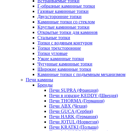
Встраиваемые топки
Г-образные каминные топки
Газовые каминные топки
Двухсторонние топки
Каминные топки со стеклом
Круглые каминные топки
Открытые топки для каминов
Стальные топки
Топки с водяным контуром
Топки трехсторонние
Топки угловые
Узкие каминные топки
Чугунные каминные топки
Широкие каминные топки
Каминные топки с подъемным механизмом
Печи камины
Бренды
Печи SUPRA (Франция)
Печи в изразце KEDDY (Швеция)
Печи THORMA (Германия)
Печи ABX (Чехия)
Печи GUCA (Сербия)
Печи HARK (Германия)
Печи JOTUL (Норвегия)
Печи KRATKI (Польша)