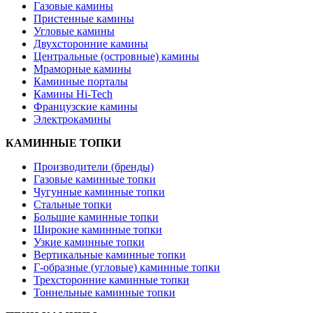
Газовые камины
Пристенные камины
Угловые камины
Двухсторонние камины
Центральные (островные) камины
Мраморные камины
Каминные порталы
Камины Hi-Tech
Французские камины
Электрокамины
КАМИННЫЕ ТОПКИ
Производители (бренды)
Газовые каминные топки
Чугунные каминные топки
Стальные топки
Большие каминные топки
Широкие каминные топки
Узкие каминные топки
Вертикальные каминные топки
Г-образные (угловые) каминные топки
Трехсторонние каминные топки
Тоннельные каминные топки