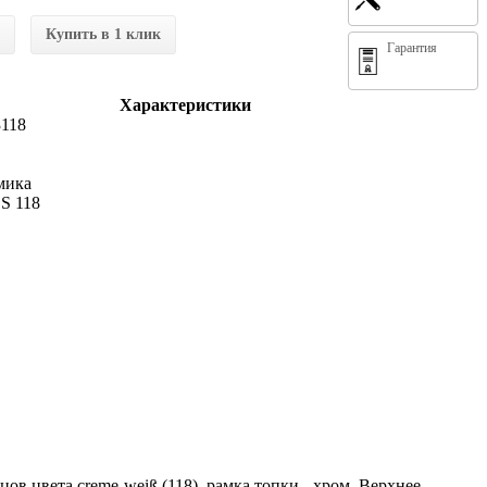
Купить в 1 клик
Гарантия
Характеристики
118
амика
S 118
та creme-weiß (118), рамка топки - хром. Верхнее