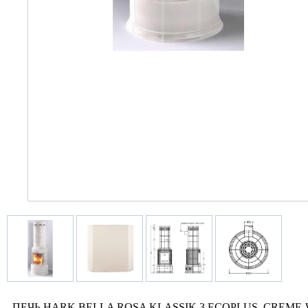
ПЕЧЬ HARK BELLA ROSA KLASSIK 3 ECOPLUS, CREME-WEISS 1