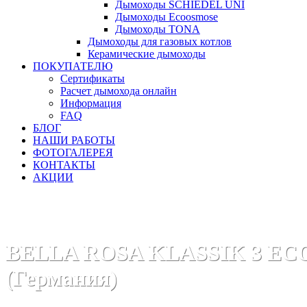
Дымоходы SCHIEDEL UNI
Дымоходы Ecoosmose
Дымоходы TONA
Дымоходы для газовых котлов
Керамические дымоходы
ПОКУПАТЕЛЮ
Сертификаты
Расчет дымохода онлайн
Информация
FAQ
БЛОГ
НАШИ РАБОТЫ
ФОТОГАЛЕРЕЯ
КОНТАКТЫ
АКЦИИ
Главная
Печи камины
Бренды
Печи HARK (Германия)
BELLA ROSA KLASSIK 3 EC
(Германия)