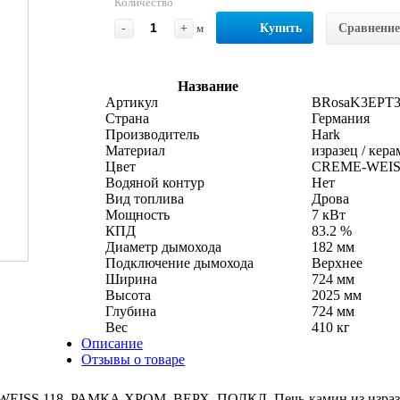
Количество
-
+
м
Купить
Сравнение
Название
Артикул
BRosaK3EPT3
Страна
Германия
Производитель
Hark
Материал
изразец / кер
Цвет
CREME-WEIS
Водяной контур
Нет
Вид топлива
Дрова
Мощность
7 кВт
КПД
83.2 %
Диаметр дымохода
182 мм
Подключение дымохода
Верхнее
Ширина
724 мм
Высота
2025 мм
Глубина
724 мм
Вес
410 кг
Описание
Отзывы о товаре
18, РАМКА ХРОМ, ВЕРХ. ПОДКЛ. Печь-камин из изразцов цве