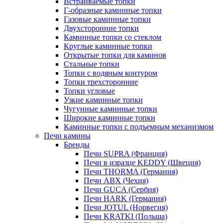
Встраиваемые топки
Г-образные каминные топки
Газовые каминные топки
Двухсторонние топки
Каминные топки со стеклом
Круглые каминные топки
Открытые топки для каминов
Стальные топки
Топки с водяным контуром
Топки трехсторонние
Топки угловые
Узкие каминные топки
Чугунные каминные топки
Широкие каминные топки
Каминные топки с подъемным механизмом
Печи камины
Бренды
Печи SUPRA (Франция)
Печи в изразце KEDDY (Швеция)
Печи THORMA (Германия)
Печи ABX (Чехия)
Печи GUCA (Сербия)
Печи HARK (Германия)
Печи JOTUL (Норвегия)
Печи KRATKI (Польша)