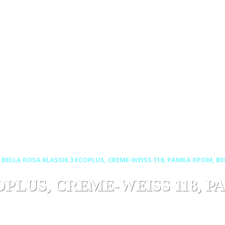
BELLA ROSA KLASSIK 3 ECOPLUS, CREME-WEISS 118, РАМКА ХРОМ, В
OPLUS, CREME-WEISS 118, Р