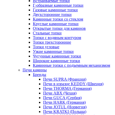
Встраиваемые топки
Г-образные каминные топки
Газовые каминные топки
Двухсторонние топки
Каминные топки со стеклом
Круглые каминные топки
Открытые топки для каминов
Стальные топки
Топки с водяным контуром
Топки трехсторонние
Топки угловые
Узкие каминные топки
Чугунные каминные топки
Широкие каминные топки
Каминные топки с подъемным механизмом
Печи камины
Бренды
Печи SUPRA (Франция)
Печи в изразце KEDDY (Швеция)
Печи THORMA (Германия)
Печи ABX (Чехия)
Печи GUCA (Сербия)
Печи HARK (Германия)
Печи JOTUL (Норвегия)
Печи KRATKI (Польша)