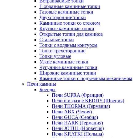
Встраиваемые топки
Г-образные каминные топки
Газовые каминные топки
Двухсторонние топки
Каминные топки со стеклом
Круглые каминные топки
Открытые топки для каминов
Стальные топки
Топки с водяным контуром
Топки трехсторонние
Топки угловые
Узкие каминные топки
Чугунные каминные топки
Широкие каминные топки
Каминные топки с подъемным механизмом
Печи камины
Бренды
Печи SUPRA (Франция)
Печи в изразце KEDDY (Швеция)
Печи THORMA (Германия)
Печи ABX (Чехия)
Печи GUCA (Сербия)
Печи HARK (Германия)
Печи JOTUL (Норвегия)
Печи KRATKI (Польша)