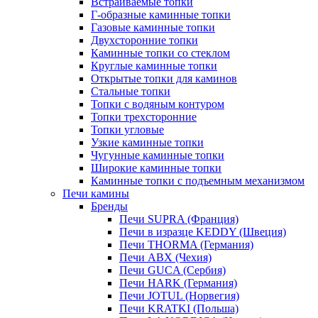
Встраиваемые топки
Г-образные каминные топки
Газовые каминные топки
Двухсторонние топки
Каминные топки со стеклом
Круглые каминные топки
Открытые топки для каминов
Стальные топки
Топки с водяным контуром
Топки трехсторонние
Топки угловые
Узкие каминные топки
Чугунные каминные топки
Широкие каминные топки
Каминные топки с подъемным механизмом
Печи камины
Бренды
Печи SUPRA (Франция)
Печи в изразце KEDDY (Швеция)
Печи THORMA (Германия)
Печи ABX (Чехия)
Печи GUCA (Сербия)
Печи HARK (Германия)
Печи JOTUL (Норвегия)
Печи KRATKI (Польша)