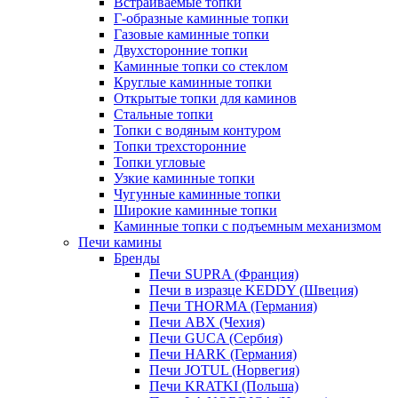
Встраиваемые топки
Г-образные каминные топки
Газовые каминные топки
Двухсторонние топки
Каминные топки со стеклом
Круглые каминные топки
Открытые топки для каминов
Стальные топки
Топки с водяным контуром
Топки трехсторонние
Топки угловые
Узкие каминные топки
Чугунные каминные топки
Широкие каминные топки
Каминные топки с подъемным механизмом
Печи камины
Бренды
Печи SUPRA (Франция)
Печи в изразце KEDDY (Швеция)
Печи THORMA (Германия)
Печи ABX (Чехия)
Печи GUCA (Сербия)
Печи HARK (Германия)
Печи JOTUL (Норвегия)
Печи KRATKI (Польша)