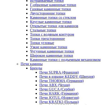
Встраиваемые топки
Г-образные каминные топки
Газовые каминные топки
Двухсторонние топки
Каминные топки со стеклом
Круглые каминные топки
Открытые топки для каминов
Стальные топки
Топки с водяным контуром
Топки трехсторонние
Топки угловые
Узкие каминные топки
Чугунные каминные топки
Широкие каминные топки
Каминные топки с подъемным механизмом
Печи камины
Бренды
Печи SUPRA (Франция)
Печи в изразце KEDDY (Швеция)
Печи THORMA (Германия)
Печи ABX (Чехия)
Печи GUCA (Сербия)
Печи HARK (Германия)
Печи JOTUL (Норвегия)
Печи KRATKI (Польша)