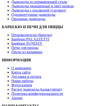
Дымоходы из нержавеющей стали
Дымоходы окрашенные в цвет кровли
Дымоходы с изоляцией (сэндвич)
Одноконтурные дымоходы
Овальные дымоходы
БАРБЕКЮ И ПЕЧИ ДЛЯ ПИЦЦЫ
Производители (бренды)
Барбекю PALAZZETTI
Барбекю SUNDAY
Печи для пиццы
Грили из керамики
ИНФОРМАЦИЯ
О компании
Карта сайта
Доставка и оплата
Наши работы
Фотогалерея
Расчет дымохода (калькулятор)
Политика конфиденциальности
Акции
НАШИ КОНТАКТЫ