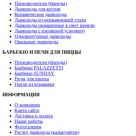
Производители (бренды)
Дымоходы для котлов
Керамические дымоходы
Дымоходы из нержавеющей стали
Дымоходы окрашенные в цвет кровли
Дымоходы с изоляцией (сэндвич)
Одноконтурные дымоходы
Овальные дымоходы
БАРБЕКЮ И ПЕЧИ ДЛЯ ПИЦЦЫ
Производители (бренды)
Барбекю PALAZZETTI
Барбекю SUNDAY
Печи для пиццы
Грили из керамики
ИНФОРМАЦИЯ
О компании
Карта сайта
Доставка и оплата
Наши работы
Фотогалерея
Расчет дымохода (калькулятор)