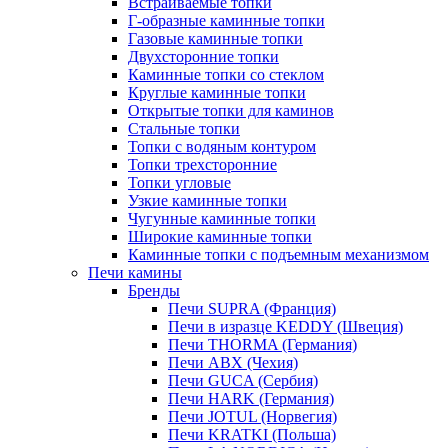
Встраиваемые топки
Г-образные каминные топки
Газовые каминные топки
Двухсторонние топки
Каминные топки со стеклом
Круглые каминные топки
Открытые топки для каминов
Стальные топки
Топки с водяным контуром
Топки трехсторонние
Топки угловые
Узкие каминные топки
Чугунные каминные топки
Широкие каминные топки
Каминные топки с подъемным механизмом
Печи камины
Бренды
Печи SUPRA (Франция)
Печи в изразце KEDDY (Швеция)
Печи THORMA (Германия)
Печи ABX (Чехия)
Печи GUCA (Сербия)
Печи HARK (Германия)
Печи JOTUL (Норвегия)
Печи KRATKI (Польша)