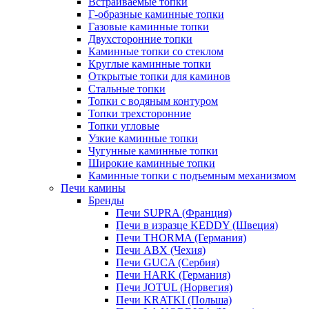
Встраиваемые топки
Г-образные каминные топки
Газовые каминные топки
Двухсторонние топки
Каминные топки со стеклом
Круглые каминные топки
Открытые топки для каминов
Стальные топки
Топки с водяным контуром
Топки трехсторонние
Топки угловые
Узкие каминные топки
Чугунные каминные топки
Широкие каминные топки
Каминные топки с подъемным механизмом
Печи камины
Бренды
Печи SUPRA (Франция)
Печи в изразце KEDDY (Швеция)
Печи THORMA (Германия)
Печи ABX (Чехия)
Печи GUCA (Сербия)
Печи HARK (Германия)
Печи JOTUL (Норвегия)
Печи KRATKI (Польша)