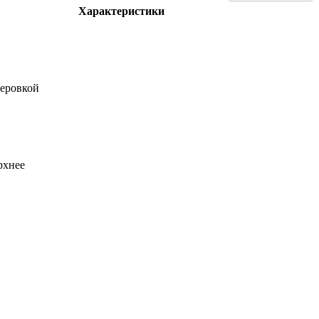
Характеристики
теровкой
рхнее