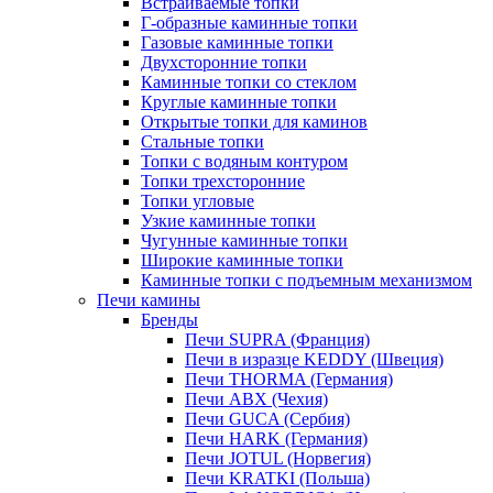
Встраиваемые топки
Г-образные каминные топки
Газовые каминные топки
Двухсторонние топки
Каминные топки со стеклом
Круглые каминные топки
Открытые топки для каминов
Стальные топки
Топки с водяным контуром
Топки трехсторонние
Топки угловые
Узкие каминные топки
Чугунные каминные топки
Широкие каминные топки
Каминные топки с подъемным механизмом
Печи камины
Бренды
Печи SUPRA (Франция)
Печи в изразце KEDDY (Швеция)
Печи THORMA (Германия)
Печи ABX (Чехия)
Печи GUCA (Сербия)
Печи HARK (Германия)
Печи JOTUL (Норвегия)
Печи KRATKI (Польша)