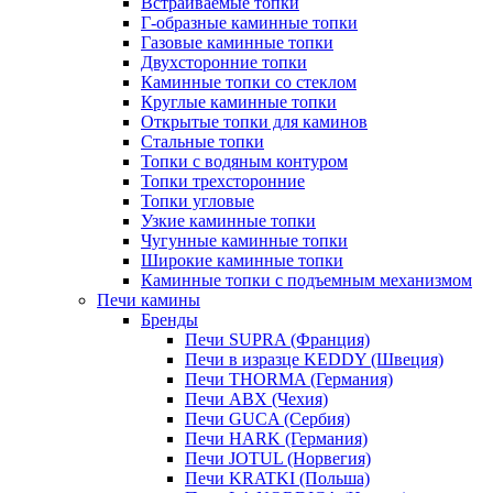
Встраиваемые топки
Г-образные каминные топки
Газовые каминные топки
Двухсторонние топки
Каминные топки со стеклом
Круглые каминные топки
Открытые топки для каминов
Стальные топки
Топки с водяным контуром
Топки трехсторонние
Топки угловые
Узкие каминные топки
Чугунные каминные топки
Широкие каминные топки
Каминные топки с подъемным механизмом
Печи камины
Бренды
Печи SUPRA (Франция)
Печи в изразце KEDDY (Швеция)
Печи THORMA (Германия)
Печи ABX (Чехия)
Печи GUCA (Сербия)
Печи HARK (Германия)
Печи JOTUL (Норвегия)
Печи KRATKI (Польша)