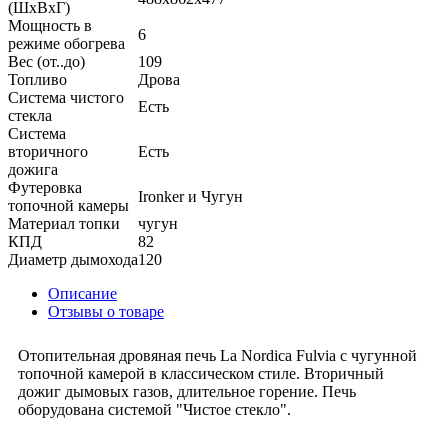
(ШхВхГ)
Мощность в
6
режиме обогрева
Вес (от..до)
109
Топливо
Дрова
Система чистого
Есть
стекла
Система
вторичного
Есть
дожига
Футеровка
Ironker и Чугун
топочной камеры
Материал топки
чугун
КПД
82
Диаметр дымохода
120
Описание
Отзывы о товаре
Отопительная дровяная печь La Nordica Fulvia с чугунной
топочной камерой в классическом стиле. Вторичный
дожиг дымовых газов, длительное горение. Печь
оборудована системой "Чистое стекло".