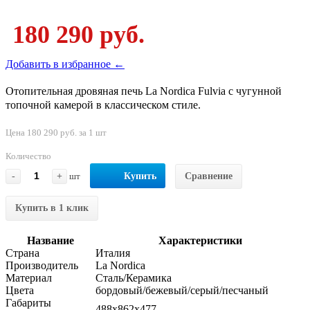
180 290 руб.
Добавить в избранное ←
Отопительная дровяная печь La Nordica Fulvia с чугунной
топочной камерой в классическом стиле.
Цена 180 290 руб. за 1 шт
Количество
-
+
шт
Купить
Сравнение
Купить в 1 клик
Название
Характеристики
Страна
Италия
Производитель
La Nordica
Материал
Сталь/Керамика
Цвета
бордовый/бежевый/серый/песчаный
Габариты
488x862x477