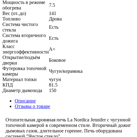
Мощность в режиме
7.5
обогрева
Вес (от..до)
141
Топливо
Дрова
Система чистого
Есть
стекла
Система вторичного
Есть
дожига
Класс
А+
энергоэффективности
Открытие/подъём
Боковое
дверки
Футеровка топочной
Чугун/керамика
камеры
Материал топки
чугун
КПД
81.5
Диаметр дымохода
150
Описание
Отзывы о товаре
Отопительная дровяная печь La Nordica Jennifer с чугунной
топочной камерой в современном стиле. Вторичный дожиг
дымовых газов, длительное горение. Печь оборудована
системой "Чистое стекло".