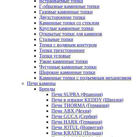
Встраиваемые топки
Г-образные каминные топки
Газовые каминные топки
Двухсторонние топки
Каминные топки со стеклом
Круглые каминные топки
Открытые топки для каминов
Стальные топки
Топки с водяным контуром
Топки трехсторонние
Топки угловые
Узкие каминные топки
Чугунные каминные топки
Широкие каминные топки
Каминные топки с подъемным механизмом
Печи камины
Бренды
Печи SUPRA (Франция)
Печи в изразце KEDDY (Швеция)
Печи THORMA (Германия)
Печи ABX (Чехия)
Печи GUCA (Сербия)
Печи HARK (Германия)
Печи JOTUL (Норвегия)
Печи KRATKI (Польша)