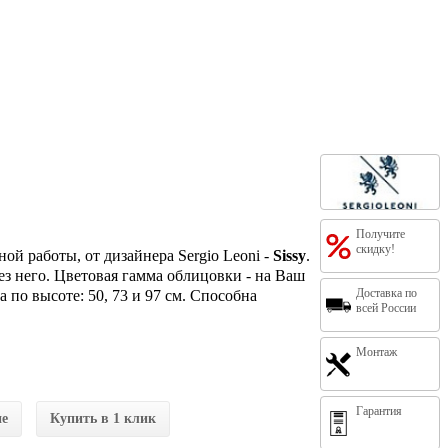
Получите
скидку!
ой работы, от дизайнера Sergio Leoni -
Sissy
.
з него. Цветовая гамма облицовки - на Ваш
Доставка по
 по высоте: 50, 73 и 97 см. Способна
всей России
Монтаж
Гарантия
ие
Купить в 1 клик