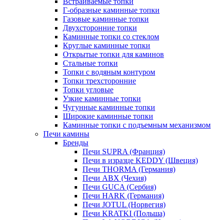
Встраиваемые топки
Г-образные каминные топки
Газовые каминные топки
Двухсторонние топки
Каминные топки со стеклом
Круглые каминные топки
Открытые топки для каминов
Стальные топки
Топки с водяным контуром
Топки трехсторонние
Топки угловые
Узкие каминные топки
Чугунные каминные топки
Широкие каминные топки
Каминные топки с подъемным механизмом
Печи камины
Бренды
Печи SUPRA (Франция)
Печи в изразце KEDDY (Швеция)
Печи THORMA (Германия)
Печи ABX (Чехия)
Печи GUCA (Сербия)
Печи HARK (Германия)
Печи JOTUL (Норвегия)
Печи KRATKI (Польша)