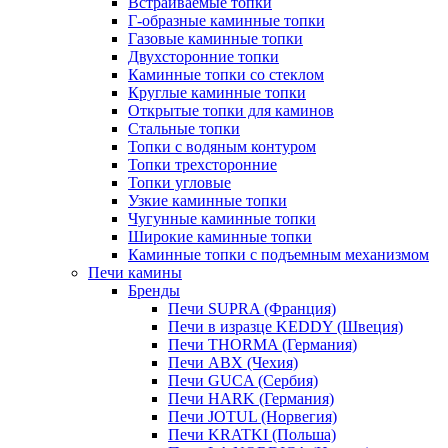
Встраиваемые топки
Г-образные каминные топки
Газовые каминные топки
Двухсторонние топки
Каминные топки со стеклом
Круглые каминные топки
Открытые топки для каминов
Стальные топки
Топки с водяным контуром
Топки трехсторонние
Топки угловые
Узкие каминные топки
Чугунные каминные топки
Широкие каминные топки
Каминные топки с подъемным механизмом
Печи камины
Бренды
Печи SUPRA (Франция)
Печи в изразце KEDDY (Швеция)
Печи THORMA (Германия)
Печи ABX (Чехия)
Печи GUCA (Сербия)
Печи HARK (Германия)
Печи JOTUL (Норвегия)
Печи KRATKI (Польша)