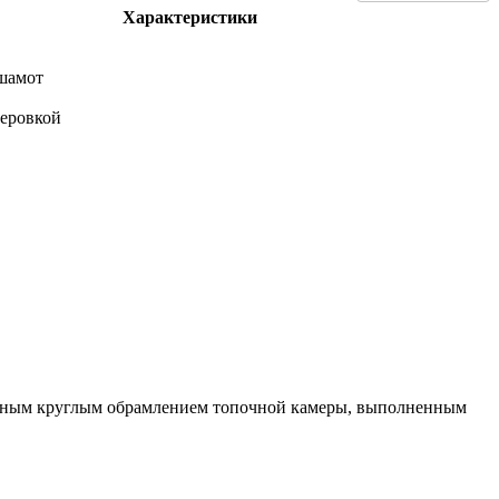
Характеристики
 шамот
теровкой
нальным круглым обрамлением топочной камеры, выполненным