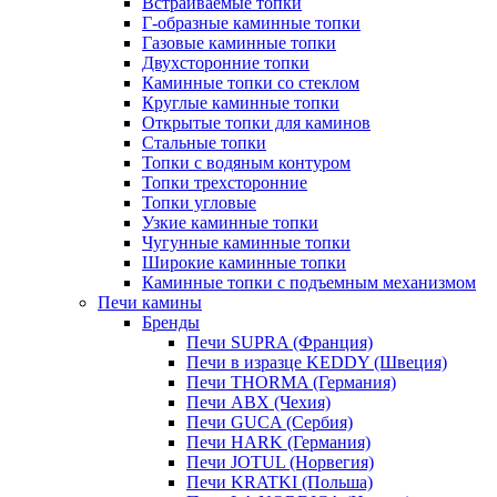
Встраиваемые топки
Г-образные каминные топки
Газовые каминные топки
Двухсторонние топки
Каминные топки со стеклом
Круглые каминные топки
Открытые топки для каминов
Стальные топки
Топки с водяным контуром
Топки трехсторонние
Топки угловые
Узкие каминные топки
Чугунные каминные топки
Широкие каминные топки
Каминные топки с подъемным механизмом
Печи камины
Бренды
Печи SUPRA (Франция)
Печи в изразце KEDDY (Швеция)
Печи THORMA (Германия)
Печи ABX (Чехия)
Печи GUCA (Сербия)
Печи HARK (Германия)
Печи JOTUL (Норвегия)
Печи KRATKI (Польша)