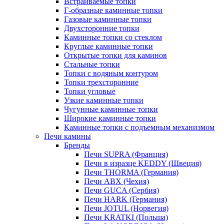
Встраиваемые топки
Г-образные каминные топки
Газовые каминные топки
Двухсторонние топки
Каминные топки со стеклом
Круглые каминные топки
Открытые топки для каминов
Стальные топки
Топки с водяным контуром
Топки трехсторонние
Топки угловые
Узкие каминные топки
Чугунные каминные топки
Широкие каминные топки
Каминные топки с подъемным механизмом
Печи камины
Бренды
Печи SUPRA (Франция)
Печи в изразце KEDDY (Швеция)
Печи THORMA (Германия)
Печи ABX (Чехия)
Печи GUCA (Сербия)
Печи HARK (Германия)
Печи JOTUL (Норвегия)
Печи KRATKI (Польша)