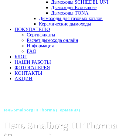
Дымоходы SCHIEDEL UNI
Дымоходы Ecoosmose
Дымоходы TONA
Дымоходы для газовых котлов
Керамические дымоходы
ПОКУПАТЕЛЮ
Сертификаты
Расчет дымохода онлайн
Информация
FAQ
БЛОГ
НАШИ РАБОТЫ
ФОТОГАЛЕРЕЯ
КОНТАКТЫ
АКЦИИ
Главная
Печи камины
Бренды
Отопительные печи THORMA (Германия - Словакия)
Печь Smalborg III Thorma (Германия)
Печь Smalborg III Thorma