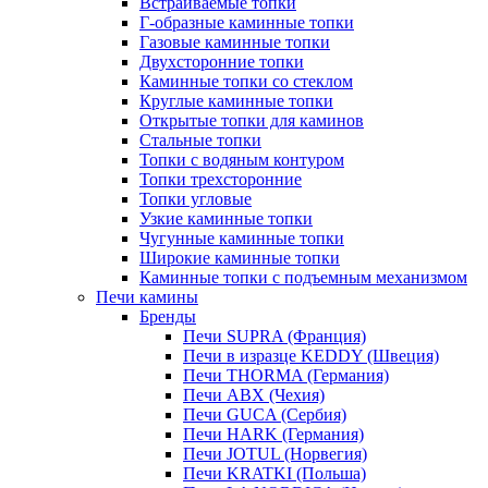
Встраиваемые топки
Г-образные каминные топки
Газовые каминные топки
Двухсторонние топки
Каминные топки со стеклом
Круглые каминные топки
Открытые топки для каминов
Стальные топки
Топки с водяным контуром
Топки трехсторонние
Топки угловые
Узкие каминные топки
Чугунные каминные топки
Широкие каминные топки
Каминные топки с подъемным механизмом
Печи камины
Бренды
Печи SUPRA (Франция)
Печи в изразце KEDDY (Швеция)
Печи THORMA (Германия)
Печи ABX (Чехия)
Печи GUCA (Сербия)
Печи HARK (Германия)
Печи JOTUL (Норвегия)
Печи KRATKI (Польша)