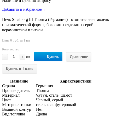
Наличие и цена по запросу
Добавить в избранное ←
Печь Smalborg III Thorma (Германия) - отопительная модель
призматической формы, боковины отделаны серой
керамической плиткой.
Цена 0 руб. за 1 шт
Количество
-
+
шт
Купить
Сравнение
Купить в 1 клик
Название
Характеристики
Страна
Германия
Производитель
Thorma
Материал
Чугун, сталь, шамот
Цвет
Черный, серый
Материал топки
стальная с футеровкой
Водяной контур
Нет
Вид топлива
Дрова