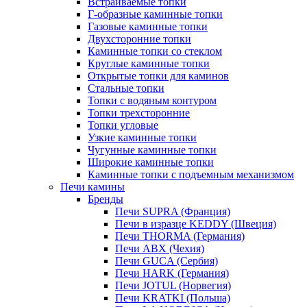
Встраиваемые топки
Г-образные каминные топки
Газовые каминные топки
Двухсторонние топки
Каминные топки со стеклом
Круглые каминные топки
Открытые топки для каминов
Стальные топки
Топки с водяным контуром
Топки трехсторонние
Топки угловые
Узкие каминные топки
Чугунные каминные топки
Широкие каминные топки
Каминные топки с подъемным механизмом
Печи камины
Бренды
Печи SUPRA (Франция)
Печи в изразце KEDDY (Швеция)
Печи THORMA (Германия)
Печи ABX (Чехия)
Печи GUCA (Сербия)
Печи HARK (Германия)
Печи JOTUL (Норвегия)
Печи KRATKI (Польша)