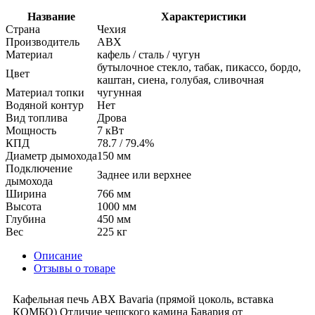
Название
Характеристики
Страна
Чехия
Производитель
ABX
Материал
кафель / сталь / чугун
бутылочное стекло, табак, пикассо, бордо,
Цвет
каштан, сиена, голубая, сливочная
Материал топки
чугунная
Водяной контур
Нет
Вид топлива
Дрова
Мощность
7 кВт
КПД
78.7 / 79.4%
Диаметр дымохода
150 мм
Подключение
Заднее или верхнее
дымохода
Ширина
766 мм
Высота
1000 мм
Глубина
450 мм
Вес
225 кг
Описание
Отзывы о товаре
Кафельная печь ABX Bavaria (прямой цоколь, вставка
КОМБО) Отличие чешского камина Бавария от