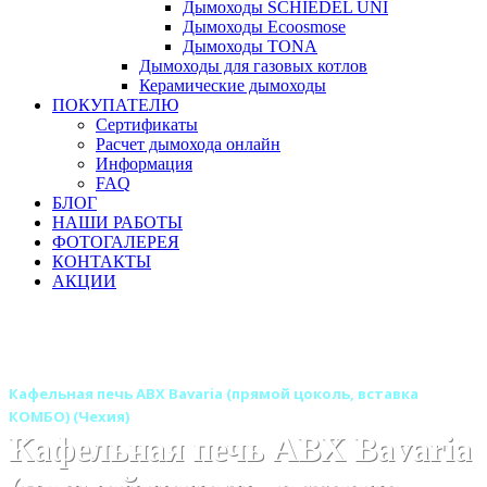
Дымоходы SCHIEDEL UNI
Дымоходы Ecoosmose
Дымоходы TONA
Дымоходы для газовых котлов
Керамические дымоходы
ПОКУПАТЕЛЮ
Сертификаты
Расчет дымохода онлайн
Информация
FAQ
БЛОГ
НАШИ РАБОТЫ
ФОТОГАЛЕРЕЯ
КОНТАКТЫ
АКЦИИ
Главная
Печи камины
Бренды
Печи ABX (Чехия)
Кафельные печи ABX
Кафельная печь ABX Bavaria (прямой цоколь, вставка
КОМБО) (Чехия)
Кафельная печь ABX Bavaria