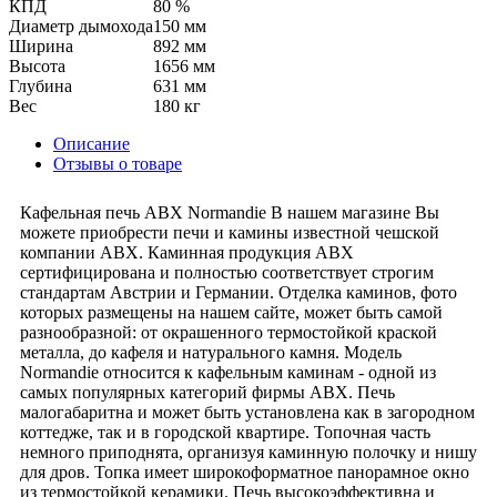
КПД
80 %
Диаметр дымохода
150 мм
Ширина
892 мм
Высота
1656 мм
Глубина
631 мм
Вес
180 кг
Описание
Отзывы о товаре
Кафельная печь ABX Normandie В нашем магазине Вы
можете приобрести печи и камины известной чешской
компании АВХ. Каминная продукция АВХ
сертифицирована и полностью соответствует строгим
стандартам Австрии и Германии. Отделка каминов, фото
которых размещены на нашем сайте, может быть самой
разнообразной: от окрашенного термостойкой краской
металла, до кафеля и натурального камня. Модель
Normandie относится к кафельным каминам - одной из
самых популярных категорий фирмы АВХ. Печь
малогабаритна и может быть установлена как в загородном
коттедже, так и в городской квартире. Топочная часть
немного приподнята, организуя каминную полочку и нишу
для дров. Топка имеет широкоформатное панорамное окно
из термостойкой керамики. Печь высокоэффективна и