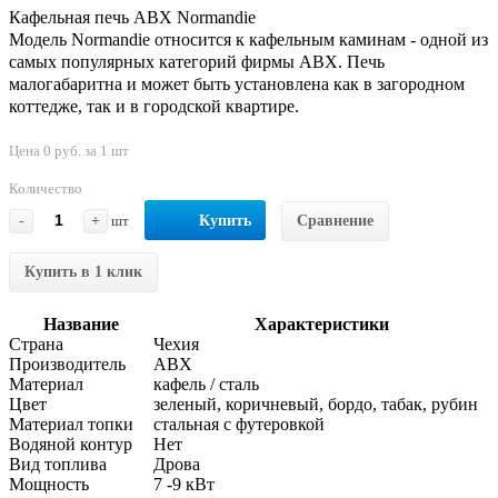
Кафельная печь ABX Normandie
Модель Normandie относится к кафельным каминам - одной из
самых популярных категорий фирмы АВХ. Печь
малогабаритна и может быть установлена как в загородном
коттедже, так и в городской квартире.
Цена 0 руб. за 1 шт
Количество
-
+
шт
Купить
Сравнение
Купить в 1 клик
Название
Характеристики
Страна
Чехия
Производитель
ABX
Материал
кафель / сталь
Цвет
зеленый, коричневый, бордо, табак, рубин
Материал топки
стальная с футеровкой
Водяной контур
Нет
Вид топлива
Дрова
Мощность
7 -9 кВт