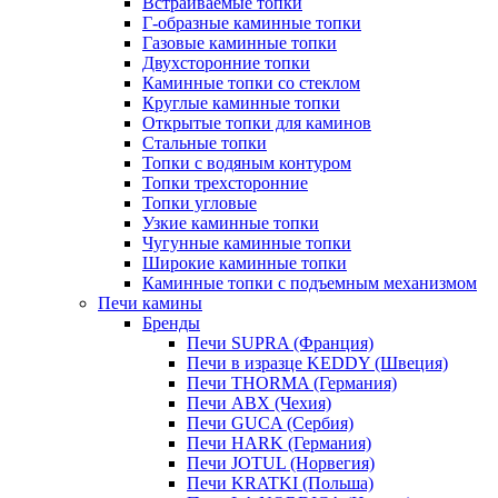
Встраиваемые топки
Г-образные каминные топки
Газовые каминные топки
Двухсторонние топки
Каминные топки со стеклом
Круглые каминные топки
Открытые топки для каминов
Стальные топки
Топки с водяным контуром
Топки трехсторонние
Топки угловые
Узкие каминные топки
Чугунные каминные топки
Широкие каминные топки
Каминные топки с подъемным механизмом
Печи камины
Бренды
Печи SUPRA (Франция)
Печи в изразце KEDDY (Швеция)
Печи THORMA (Германия)
Печи ABX (Чехия)
Печи GUCA (Сербия)
Печи HARK (Германия)
Печи JOTUL (Норвегия)
Печи KRATKI (Польша)