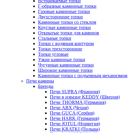
Встраиваемые топки
Г-образные каминные топки
Газовые каминные топки
Двухсторонние топки
Каминные топки со стеклом
Круглые каминные топки
Открытые топки для каминов
Стальные топки
Топки с водяным контуром
Топки трехсторонние
Топки угловые
Узкие каминные топки
Чугунные каминные топки
Широкие каминные топки
Каминные топки с подъемным механизмом
Печи камины
Бренды
Печи SUPRA (Франция)
Печи в изразце KEDDY (Швеция)
Печи THORMA (Германия)
Печи ABX (Чехия)
Печи GUCA (Сербия)
Печи HARK (Германия)
Печи JOTUL (Норвегия)
Печи KRATKI (Польша)