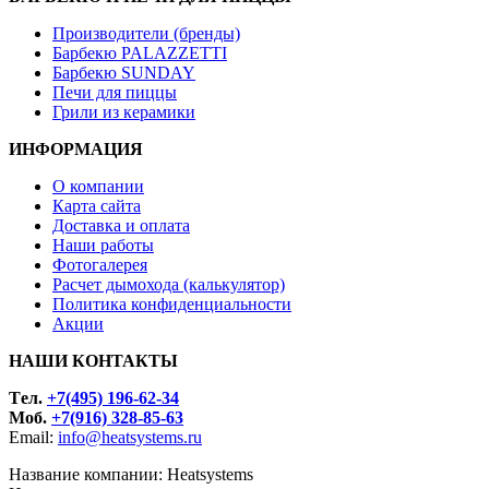
Производители (бренды)
Барбекю PALAZZETTI
Барбекю SUNDAY
Печи для пиццы
Грили из керамики
ИНФОРМАЦИЯ
О компании
Карта сайта
Доставка и оплата
Наши работы
Фотогалерея
Расчет дымохода (калькулятор)
Политика конфиденциальности
Акции
НАШИ КОНТАКТЫ
Tел.
+7(495) 196-62-34
Моб.
+7(916) 328-85-63
Email:
info@heatsystems.ru
Название компании: Heatsystems