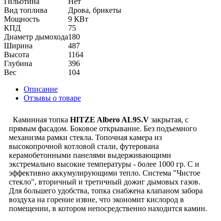
Гильотина
Нет
Вид топлива
Дрова, брикеты
Мощность
9 КВт
КПД
75
Диаметр дымохода
180
Ширина
487
Высота
1164
Глубина
396
Вес
104
Описание
Отзывы о товаре
Каминная топка
HITZE Albero AL9S.V
закрытая, с
прямым фасадом. Боковое открывание. Без подъемного
механизма рамки стекла. Топочная камера из
высокопрочной котловой стали, футерована
керамобетонными панелями выдерживающими
экстремально высокие температуры - более 1000 гр. С и
эффективно аккумулирующими тепло. Система "Чистое
стекло", вторичный и третичный дожиг дымовых газов.
Для большего удобства, топка снабжена клапаном забора
воздуха на горение извне, что экономит кислород в
помещении, в котором непосредственно находится камин.