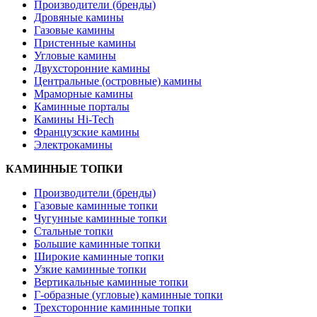
Производители (бренды)
Дровяные камины
Газовые камины
Пристенные камины
Угловые камины
Двухсторонние камины
Центральные (островные) камины
Мраморные камины
Каминные порталы
Камины Hi-Tech
Французские камины
Электрокамины
КАМИННЫЕ ТОПКИ
Производители (бренды)
Газовые каминные топки
Чугунные каминные топки
Стальные топки
Большие каминные топки
Широкие каминные топки
Узкие каминные топки
Вертикальные каминные топки
Г-образные (угловые) каминные топки
Трехсторонние каминные топки