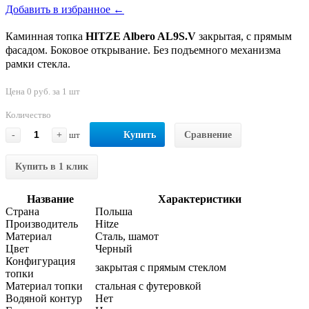
Добавить в избранное ←
Каминная топка
HITZE Albero AL9S.V
закрытая, с прямым
фасадом. Боковое открывание. Без подъемного механизма
рамки стекла.
Цена 0 руб. за 1 шт
Количество
-
+
шт
Купить
Сравнение
Купить в 1 клик
Название
Характеристики
Страна
Польша
Производитель
Hitze
Материал
Сталь, шамот
Цвет
Черный
Конфигурация
закрытая с прямым стеклом
топки
Материал топки
стальная с футеровкой
Водяной контур
Нет