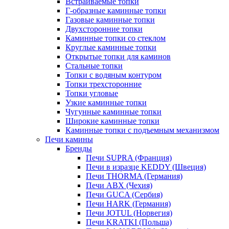
Встраиваемые топки
Г-образные каминные топки
Газовые каминные топки
Двухсторонние топки
Каминные топки со стеклом
Круглые каминные топки
Открытые топки для каминов
Стальные топки
Топки с водяным контуром
Топки трехсторонние
Топки угловые
Узкие каминные топки
Чугунные каминные топки
Широкие каминные топки
Каминные топки с подъемным механизмом
Печи камины
Бренды
Печи SUPRA (Франция)
Печи в изразце KEDDY (Швеция)
Печи THORMA (Германия)
Печи ABX (Чехия)
Печи GUCA (Сербия)
Печи HARK (Германия)
Печи JOTUL (Норвегия)
Печи KRATKI (Польша)