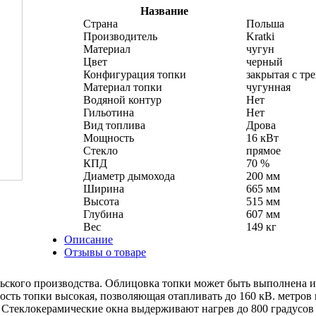
Название
Страна
Польша
Производитель
Kratki
Материал
чугун
Цвет
черный
Конфигурация топки
закрытая с тр
Материал топки
чугунная
Водяной контур
Нет
Гильотина
Нет
Вид топлива
Дрова
Мощность
16 кВт
Стекло
прямое
КПД
70 %
Диаметр дымохода
200 мм
Ширина
665 мм
Высота
515 мм
Глубина
607 мм
Вес
149 кг
Описание
Отзывы о товаре
ольского производства. Облицовка топки может быть выполнена и
ность топки высокая, позволяющая отапливать до 160 кВ. метро
Стеклокерамические окна выдерживают нагрев до 800 градусов Ц