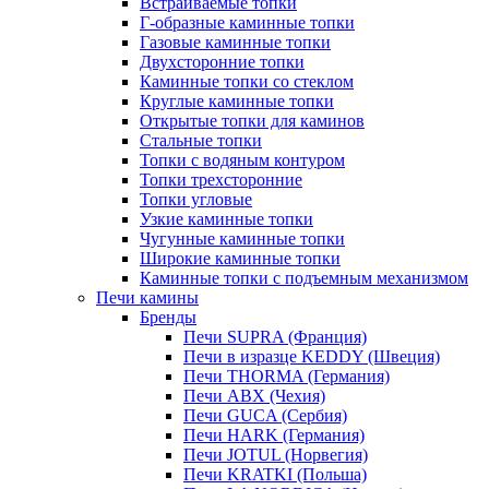
Встраиваемые топки
Г-образные каминные топки
Газовые каминные топки
Двухсторонние топки
Каминные топки со стеклом
Круглые каминные топки
Открытые топки для каминов
Стальные топки
Топки с водяным контуром
Топки трехсторонние
Топки угловые
Узкие каминные топки
Чугунные каминные топки
Широкие каминные топки
Каминные топки с подъемным механизмом
Печи камины
Бренды
Печи SUPRA (Франция)
Печи в изразце KEDDY (Швеция)
Печи THORMA (Германия)
Печи ABX (Чехия)
Печи GUCA (Сербия)
Печи HARK (Германия)
Печи JOTUL (Норвегия)
Печи KRATKI (Польша)