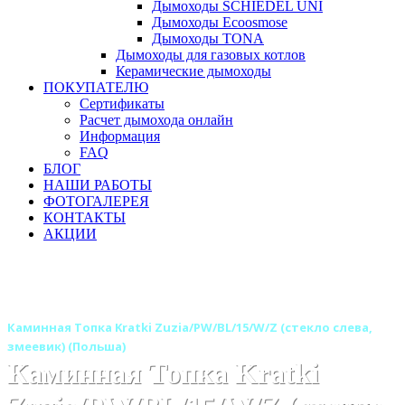
Дымоходы SCHIEDEL UNI
Дымоходы Ecoosmose
Дымоходы TONA
Дымоходы для газовых котлов
Керамические дымоходы
ПОКУПАТЕЛЮ
Сертификаты
Расчет дымохода онлайн
Информация
FAQ
БЛОГ
НАШИ РАБОТЫ
ФОТОГАЛЕРЕЯ
КОНТАКТЫ
АКЦИИ
Главная
Каминные топки
Бренды
Топки KRATKI (Польша)
Каминная Топка Kratki Zuzia/PW/BL/15/W/Z (стекло слева,
змеевик) (Польша)
Каминная Топка Kratki