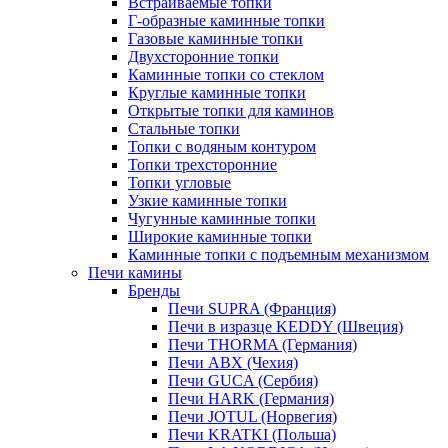
Встраиваемые топки
Г-образные каминные топки
Газовые каминные топки
Двухсторонние топки
Каминные топки со стеклом
Круглые каминные топки
Открытые топки для каминов
Стальные топки
Топки с водяным контуром
Топки трехсторонние
Топки угловые
Узкие каминные топки
Чугунные каминные топки
Широкие каминные топки
Каминные топки с подъемным механизмом
Печи камины
Бренды
Печи SUPRA (Франция)
Печи в изразце KEDDY (Швеция)
Печи THORMA (Германия)
Печи ABX (Чехия)
Печи GUCA (Сербия)
Печи HARK (Германия)
Печи JOTUL (Норвегия)
Печи KRATKI (Польша)