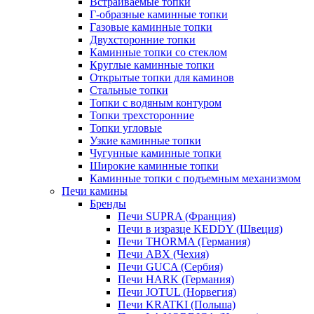
Встраиваемые топки
Г-образные каминные топки
Газовые каминные топки
Двухсторонние топки
Каминные топки со стеклом
Круглые каминные топки
Открытые топки для каминов
Стальные топки
Топки с водяным контуром
Топки трехсторонние
Топки угловые
Узкие каминные топки
Чугунные каминные топки
Широкие каминные топки
Каминные топки с подъемным механизмом
Печи камины
Бренды
Печи SUPRA (Франция)
Печи в изразце KEDDY (Швеция)
Печи THORMA (Германия)
Печи ABX (Чехия)
Печи GUCA (Сербия)
Печи HARK (Германия)
Печи JOTUL (Норвегия)
Печи KRATKI (Польша)