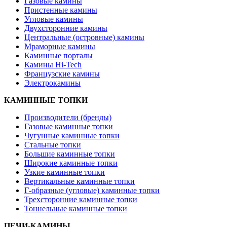
Газовые камины
Пристенные камины
Угловые камины
Двухсторонние камины
Центральные (островные) камины
Мраморные камины
Каминные порталы
Камины Hi-Tech
Французские камины
Электрокамины
КАМИННЫЕ ТОПКИ
Производители (бренды)
Газовые каминные топки
Чугунные каминные топки
Стальные топки
Большие каминные топки
Широкие каминные топки
Узкие каминные топки
Вертикальные каминные топки
Г-образные (угловые) каминные топки
Трехсторонние каминные топки
Тоннельные каминные топки
ПЕЧИ-КАМИНЫ