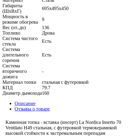
Материал
Сталь
Габариты
695x495x450
(ШхВхГ)
Мощность в
9
режиме обогрева
Вес (от..до)
136
Топливо
Дрова
Система чистого
Есть
стекла
Система
длительного
Есть
горения
Система
вторичного
-
дожига
Материал топки
стальная с футеровкой
КПД
79.7
Диаметр дымохода
160
Описание
Отзывы о товаре
Каминная топка - вставка (инсерт) La Nordica Inserto 70
Ventilato H49 стальная, с футеровкой термокерамикой
высокой стойкости к экстремальным перепадам