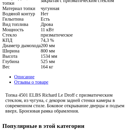
закрытая с призматическим стеклом
топки
Материал топки
чугунная
Водяной контур
Нет
Гильотина
Есть
Вид топлива
Дрова
Мощность
11 кВт
Стекло
призматическое
КПД
74,3 %
Диаметр дымохода
200 мм
Ширина
800 мм
Высота
1534 мм
Глубина
525 мм
Вес
164 кг
Описание
Отзывы о товаре
Топка 4501 ELBS Richard Le Droff с призматическим
стеклом, из чугуна, с декором задней стенки камеры в
современном стиле. Боковое открывание дверцы и подъем
вверх. Бронзовая рамка обрамления.
Популярные в этой категории