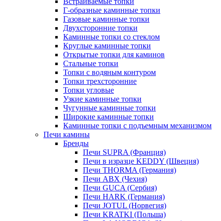
Встраиваемые топки
Г-образные каминные топки
Газовые каминные топки
Двухсторонние топки
Каминные топки со стеклом
Круглые каминные топки
Открытые топки для каминов
Стальные топки
Топки с водяным контуром
Топки трехсторонние
Топки угловые
Узкие каминные топки
Чугунные каминные топки
Широкие каминные топки
Каминные топки с подъемным механизмом
Печи камины
Бренды
Печи SUPRA (Франция)
Печи в изразце KEDDY (Швеция)
Печи THORMA (Германия)
Печи ABX (Чехия)
Печи GUCA (Сербия)
Печи HARK (Германия)
Печи JOTUL (Норвегия)
Печи KRATKI (Польша)