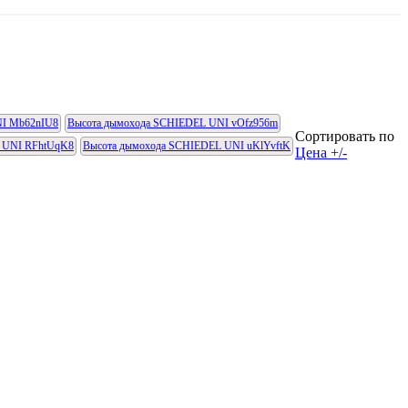
NI Mb62nIU8
Высота дымохода SCHIEDEL UNI vOfz956m
Сортировать по
 UNI RFhtUqK8
Высота дымохода SCHIEDEL UNI uKlYvftK
Цена +/-