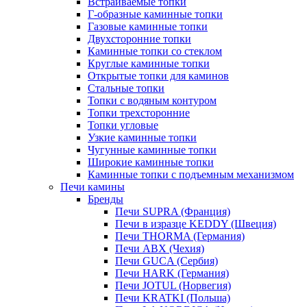
Встраиваемые топки
Г-образные каминные топки
Газовые каминные топки
Двухсторонние топки
Каминные топки со стеклом
Круглые каминные топки
Открытые топки для каминов
Стальные топки
Топки с водяным контуром
Топки трехсторонние
Топки угловые
Узкие каминные топки
Чугунные каминные топки
Широкие каминные топки
Каминные топки с подъемным механизмом
Печи камины
Бренды
Печи SUPRA (Франция)
Печи в изразце KEDDY (Швеция)
Печи THORMA (Германия)
Печи ABX (Чехия)
Печи GUCA (Сербия)
Печи HARK (Германия)
Печи JOTUL (Норвегия)
Печи KRATKI (Польша)