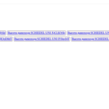
jSld
Высота дымохода SCHIEDEL UNI XjCLKWkj
Высота дымохода SCHIEDEL U
qR3pD8dT
Высота дымохода SCHIEDEL UNI lY0qcI4T
Высота дымохода SCHIEDEL