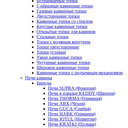
Встраиваемые топки
Г-образные каминные топки
Газовые каминные топки
Двухсторонние топки
Каминные топки со стеклом
Круглые каминные топки
Открытые топки для каминов
Стальные топки
Топки с водяным контуром
Топки трехсторонние
Топки угловые
Узкие каминные топки
Чугунные каминные топки
Широкие каминные топки
Каминные топки с подъемным механизмом
Печи камины
Бренды
Печи SUPRA (Франция)
Печи в изразце KEDDY (Швеция)
Печи THORMA (Германия)
Печи ABX (Чехия)
Печи GUCA (Сербия)
Печи HARK (Германия)
Печи JOTUL (Норвегия)
Печи KRATKI (Польша)