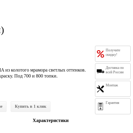
)
Получите
скидку!
Доставка по
 из колотого мрамора светлых оттенков.
всей России
раску. Под 700 и 800 топки.
Монтаж
Гарантия
ие
Купить в 1 клик
Характеристики