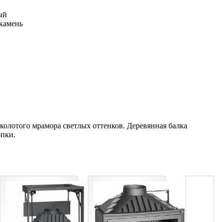
ый
камень
олотого мрамора светлых оттенков. Деревянная балка
опки.