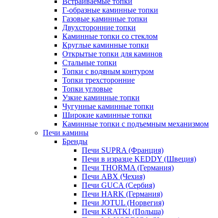
Встраиваемые топки
Г-образные каминные топки
Газовые каминные топки
Двухсторонние топки
Каминные топки со стеклом
Круглые каминные топки
Открытые топки для каминов
Стальные топки
Топки с водяным контуром
Топки трехсторонние
Топки угловые
Узкие каминные топки
Чугунные каминные топки
Широкие каминные топки
Каминные топки с подъемным механизмом
Печи камины
Бренды
Печи SUPRA (Франция)
Печи в изразце KEDDY (Швеция)
Печи THORMA (Германия)
Печи ABX (Чехия)
Печи GUCA (Сербия)
Печи HARK (Германия)
Печи JOTUL (Норвегия)
Печи KRATKI (Польша)