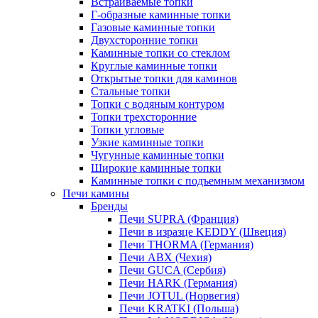
Встраиваемые топки
Г-образные каминные топки
Газовые каминные топки
Двухсторонние топки
Каминные топки со стеклом
Круглые каминные топки
Открытые топки для каминов
Стальные топки
Топки с водяным контуром
Топки трехсторонние
Топки угловые
Узкие каминные топки
Чугунные каминные топки
Широкие каминные топки
Каминные топки с подъемным механизмом
Печи камины
Бренды
Печи SUPRA (Франция)
Печи в изразце KEDDY (Швеция)
Печи THORMA (Германия)
Печи ABX (Чехия)
Печи GUCA (Сербия)
Печи HARK (Германия)
Печи JOTUL (Норвегия)
Печи KRATKI (Польша)