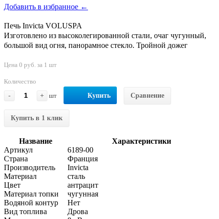
Добавить в избранное ←
Печь Invicta VOLUSPA
Изготовлено из высоколегированной стали, очаг чугунный,
большой вид огня, панорамное стекло. Тройной дожег
Цена 0 руб. за 1 шт
Количество
-
+
шт
Купить
Сравнение
Купить в 1 клик
Название
Характеристики
Артикул
6189-00
Страна
Франция
Производитель
Invicta
Материал
сталь
Цвет
антрацит
Материал топки
чугунная
Водяной контур
Нет
Вид топлива
Дрова