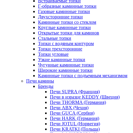
Встраиваемые топки
Г-образные каминные топки
Газовые каминные топки
Двухсторонние топки
Каминные топки со стеклом
Круглые каминные топки
Открытые топки для каминов
Стальные топки
Топки с водяным контуром
Топки трехсторонние
Топки угловые
Узкие каминные топки
Чугунные каминные топки
Широкие каминные топки
Каминные топки с подъемным механизмом
Печи камины
Бренды
Печи SUPRA (Франция)
Печи в изразце KEDDY (Швеция)
Печи THORMA (Германия)
Печи ABX (Чехия)
Печи GUCA (Сербия)
Печи HARK (Германия)
Печи JOTUL (Норвегия)
Печи KRATKI (Польша)