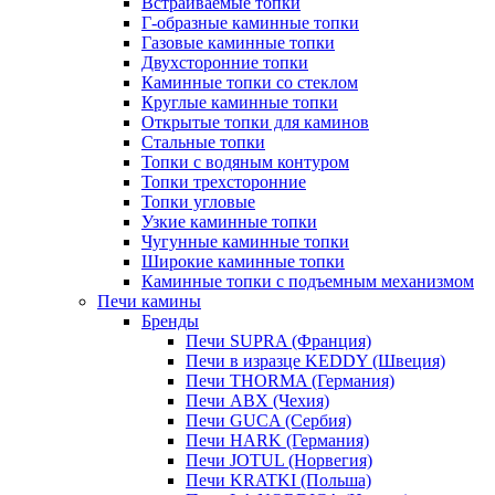
Встраиваемые топки
Г-образные каминные топки
Газовые каминные топки
Двухсторонние топки
Каминные топки со стеклом
Круглые каминные топки
Открытые топки для каминов
Стальные топки
Топки с водяным контуром
Топки трехсторонние
Топки угловые
Узкие каминные топки
Чугунные каминные топки
Широкие каминные топки
Каминные топки с подъемным механизмом
Печи камины
Бренды
Печи SUPRA (Франция)
Печи в изразце KEDDY (Швеция)
Печи THORMA (Германия)
Печи ABX (Чехия)
Печи GUCA (Сербия)
Печи HARK (Германия)
Печи JOTUL (Норвегия)
Печи KRATKI (Польша)