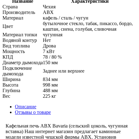
Название
Характеристики
Страна
Чехия
Производитель
ABX
Материал
кафель / сталь / чугун
бутылочное стекло, табак, пикассо, бордо,
Цвет
каштан, сиена, голубая, сливочная
Материал топки
чугунная
Водяной контур
Нет
Вид топлива
Дрова
Мощность
7 кВт
КПД
78 / 80 %
Диаметр дымохода
150 мм
Подключение
Заднее или верхнее
дымохода
Ширина
834 мм
Высота
998 мм
Глубина
488 мм
Вес
225 кг
Описание
Отзывы о товаре
Кафельная печь ABX Bavaria (сельский цоколь, чугунная
вставка) Наш интернет магазин предлагает каминные
модели известной чешской фирмы АВХ. Установив