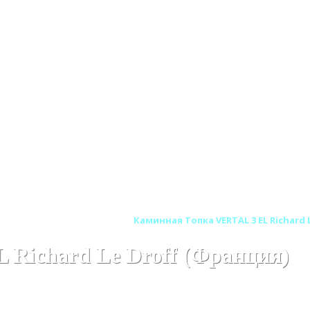
HARD LE DROFF (Франция)
Каминная Топка VERTAL 3 EL Richard 
Richard Le Droff (Франция)