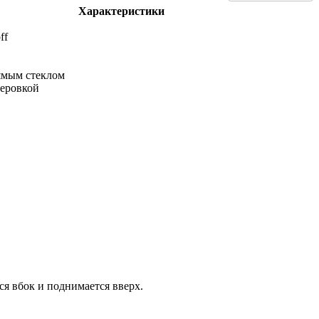
Характеристики
ff
ямым стеклом
теровкой
я вбок и поднимается вверх.