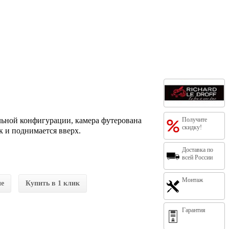
льной конфигурации, камера футерована
Получите
скидку!
 и поднимается вверх.
Доставка по
всей России
Монтаж
ие
Купить в 1 клик
Гарантия