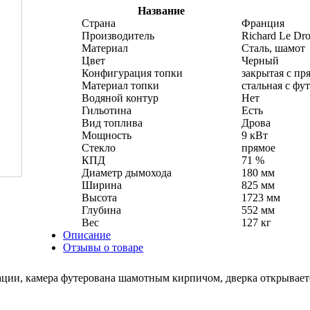
Название
Страна
Франция
Производитель
Richard Le Dro
Материал
Сталь, шамот
Цвет
Черный
Конфигурация топки
закрытая с пр
Материал топки
стальная с фу
Водяной контур
Нет
Гильотина
Есть
Вид топлива
Дрова
Мощность
9 кВт
Стекло
прямое
КПД
71 %
Диаметр дымохода
180 мм
Ширина
825 мм
Высота
1723 мм
Глубина
552 мм
Вес
127 кг
Описание
Отзывы о товаре
ации, камера футерована шамотным кирпичом, дверка открываетс