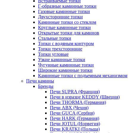
Встраиваемые топки
Г-образные каминные топки
Газовые каминные топки
Двухсторонние топки
Каминные топки со стеклом
Круглые каминные топки
Открытые топки для каминов
Стальные топки
Топки с водяным контуром
Топки трехсторонние
Топки угловые
Узкие каминные топки
Чугунные каминные топки
Широкие каминные топки
Каминные топки с подъемным механизмом
Печи камины
Бренды
Печи SUPRA (Франция)
Печи в изразце KEDDY (Швеция)
Печи THORMA (Германия)
Печи ABX (Чехия)
Печи GUCA (Сербия)
Печи HARK (Германия)
Печи JOTUL (Норвегия)
Печи KRATKI (Польша)